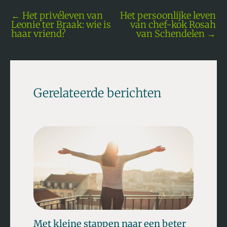
←
Het privéleven van
Het persoonlijke leven
Leonie ter Braak: wie is
van chef-kok Rosah
haar vriend?
van Schendelen
→
Gerelateerde berichten
Met kleine stappen naar een beter