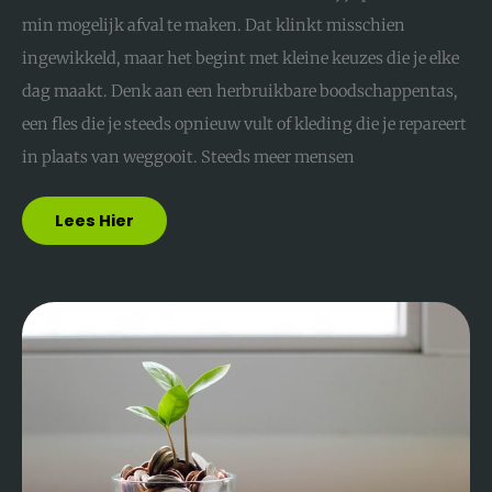
min mogelijk afval te maken. Dat klinkt misschien
ingewikkeld, maar het begint met kleine keuzes die je elke
dag maakt. Denk aan een herbruikbare boodschappentas,
een fles die je steeds opnieuw vult of kleding die je repareert
in plaats van weggooit. Steeds meer mensen
Lees Hier
Indexatie
Rente
Uitgelegd:
Wat
Het
Is
En
Wat
Je
Ervan
Merkt