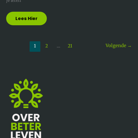
je leren
Lees Hier
Volgende
→
1
2
…
21