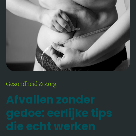
Eerlijke
Tips
Die
Echt
Werken
Gezondheid & Zorg
Afvallen zonder
gedoe: eerlijke tips
die echt werken