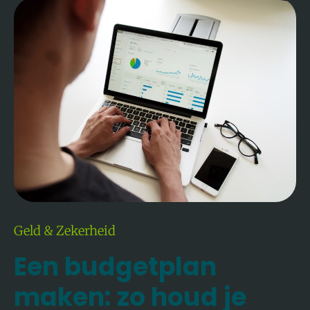
Een
Budgetplan
Maken:
Zo
Houd
Je
Grip
Op
Je
Geld
Geld & Zekerheid
Een budgetplan
maken: zo houd je