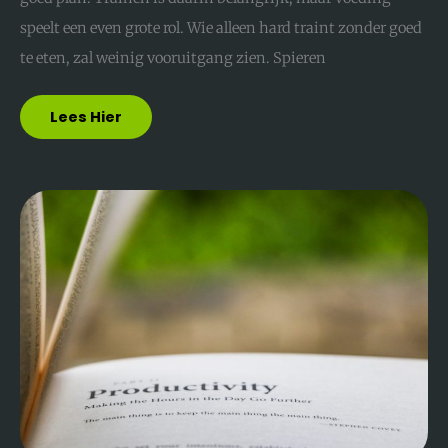
speelt een even grote rol. Wie alleen hard traint zonder goed
te eten, zal weinig vooruitgang zien. Spieren
Lees Hier
Tijd
Management:
Zo
Haal
Jij
Meer
Uit
Je
Dag