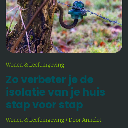
Je
Huis
Stap
Voor
Stap
Wonen & Leefomgeving
Zo verbeter je de
isolatie van je huis
stap voor stap
Wonen & Leefomgeving
/ Door
Annelot