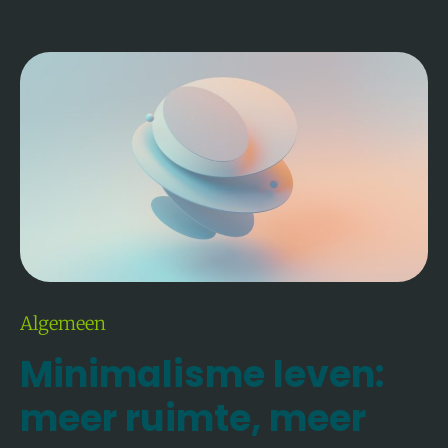
Minimalisme
Leven:
Meer
Ruimte,
Meer
Rust,
Meer
Van
Wat
Echt
Telt
Algemeen
Minimalisme leven:
meer ruimte, meer