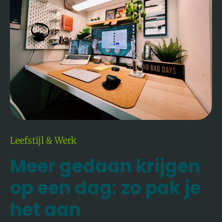
Dag:
Zo
Pak
Je
Het
Aan
Leefstijl & Werk
Meer gedaan krijgen
op een dag: zo pak je
het aan