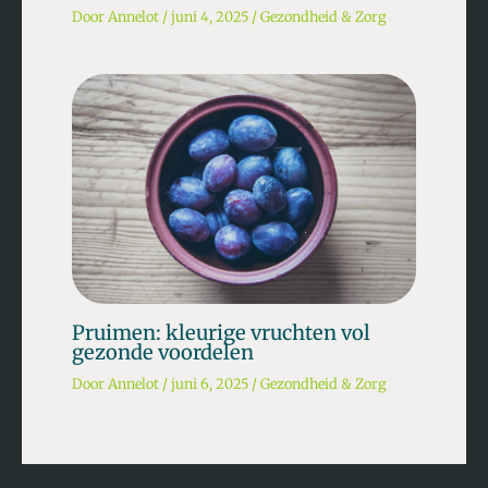
Door
Annelot
/
juni 4, 2025
/
Gezondheid & Zorg
Pruimen: kleurige vruchten vol
gezonde voordelen
Door
Annelot
/
juni 6, 2025
/
Gezondheid & Zorg