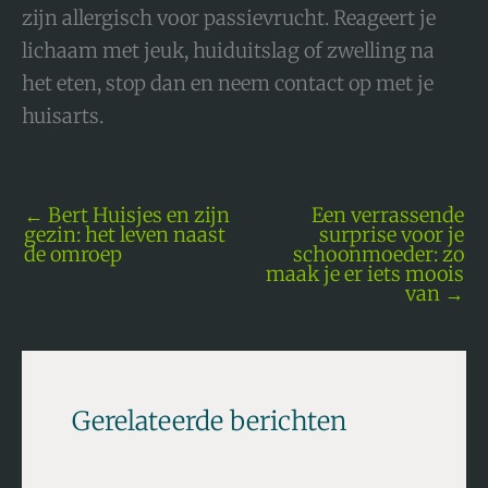
zijn allergisch voor passievrucht. Reageert je
lichaam met jeuk, huiduitslag of zwelling na
het eten, stop dan en neem contact op met je
huisarts.
←
Bert Huisjes en zijn
Een verrassende
gezin: het leven naast
surprise voor je
de omroep
schoonmoeder: zo
maak je er iets moois
van
→
Gerelateerde berichten