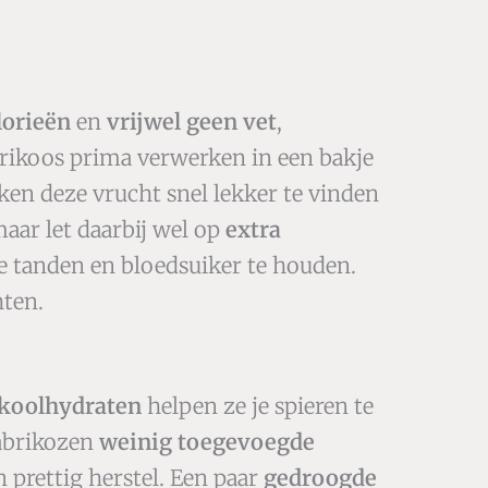
lorieën
en
vrijwel geen vet
,
rikoos prima verwerken in een bakje
ken deze vrucht snel lekker te vinden
aar let daarbij wel op
extra
je tanden en bloedsuiker te houden.
hten.
koolhydraten
helpen ze je spieren te
 abrikozen
weinig toegevoegde
n prettig herstel. Een paar
gedroogde