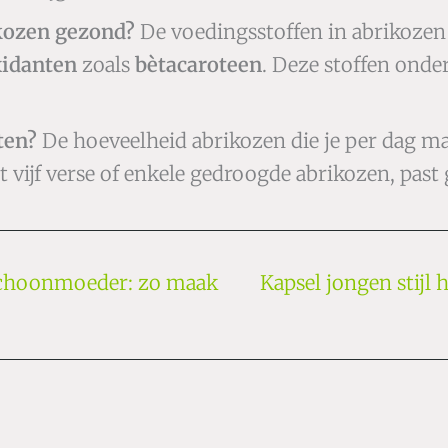
kozen gezond?
De voedingsstoffen in abrikozen d
xidanten
zoals
bètacaroteen
. Deze stoffen onde
ten?
De hoeveelheid abrikozen die je per dag mag
ot vijf verse of enkele gedroogde abrikozen, pas
 schoonmoeder: zo maak
Kapsel jongen stijl 