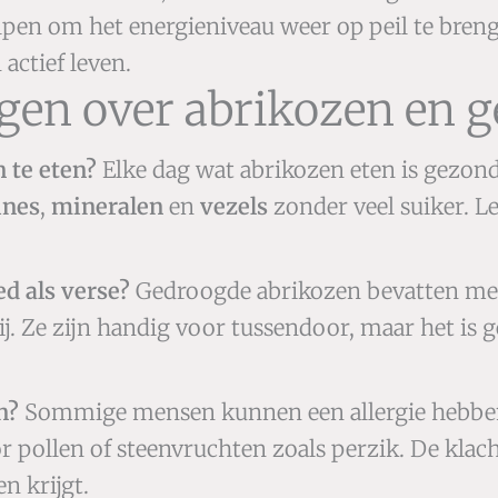
en om het energieniveau weer op peil te brenge
actief leven.
agen over abrikozen en 
 te eten?
Elke dag wat abrikozen eten is gezond
ines
,
mineralen
en
vezels
zonder veel suiker. Le
d als verse?
Gedroogde abrikozen bevatten meer
bij. Ze zijn handig voor tussendoor, maar het is
n?
Sommige mensen kunnen een allergie hebben
r pollen of steenvruchten zoals perzik. De klach
en krijgt.