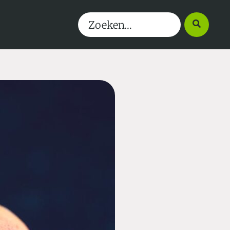
Search
for: