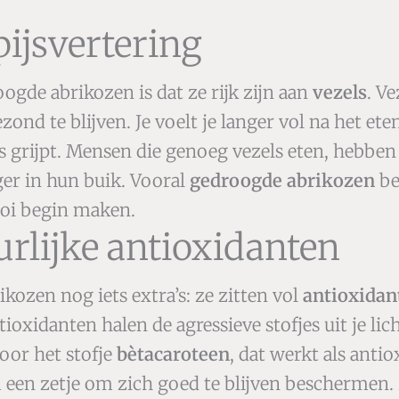
pijsvertering
ogde abrikozen is dat ze rijk zijn aan
vezels
. V
nd te blijven. Je voelt je langer vol na het et
 grijpt. Mensen die genoeg vezels eten, hebben
ger in hun buik. Vooral
gedroogde abrikozen
be
ooi begin maken.
rlijke antioxidanten
kozen nog iets extra’s: ze zitten vol
antioxidan
xidanten halen de agressieve stofjes uit je lic
oor het stofje
bètacaroteen
, dat werkt als ant
am een zetje om zich goed te blijven beschermen.