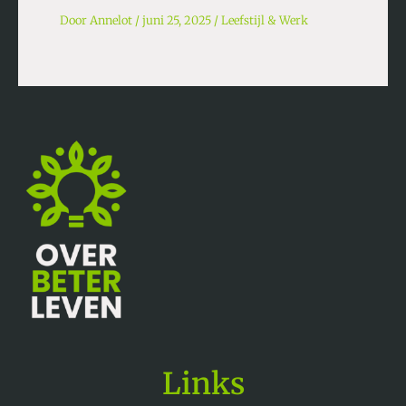
Door
Annelot
/
juni 25, 2025
/
Leefstijl & Werk
Links