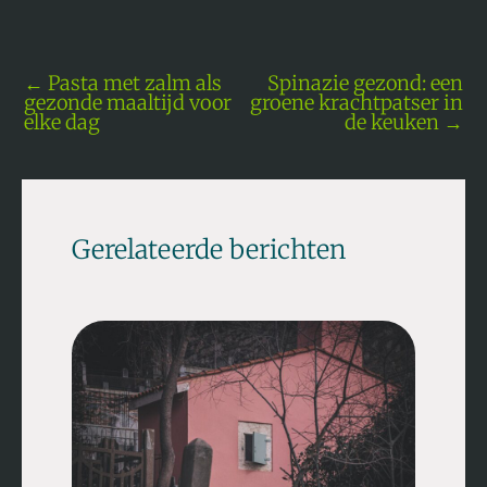
←
Pasta met zalm als
Spinazie gezond: een
gezonde maaltijd voor
groene krachtpatser in
elke dag
de keuken
→
Gerelateerde berichten