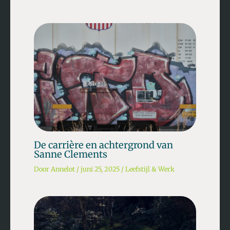
De carrière en achtergrond van
Sanne Clements
Door
Annelot
/
juni 25, 2025
/
Leefstijl & Werk