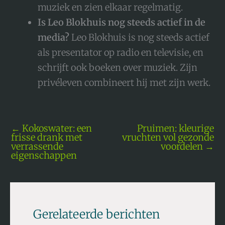
muziek en zien elkaar regelmatig.
Is Leo Blokhuis nog steeds actief in de
media?
Leo Blokhuis is nog steeds actief
als presentator op radio en televisie, en
schrijft ook boeken over muziek. Zijn
privéleven combineert hij met zijn werk.
←
Kokoswater: een
Pruimen: kleurige
frisse drank met
vruchten vol gezonde
verrassende
voordelen
→
eigenschappen
Gerelateerde berichten