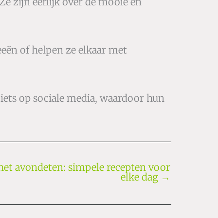
 Ze zijn eerlijk over de mooie en
eën of helpen ze elkaar met
e iets op sociale media, waardoor hun
het avondeten: simpele recepten voor
elke dag
→