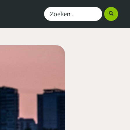
Search
for: