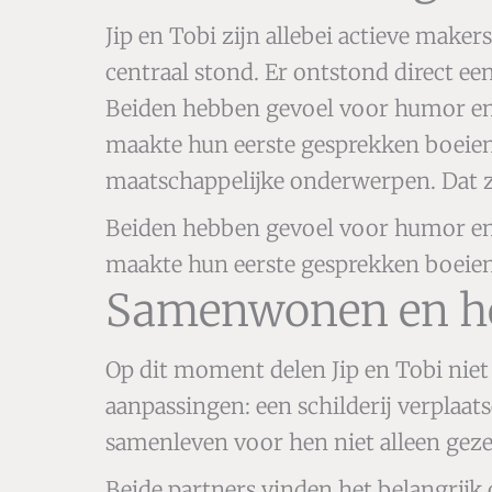
Jip en Tobi zijn allebei actieve make
centraal stond. Er ontstond direct ee
Beiden hebben gevoel voor humor en du
maakte hun eerste gesprekken boeiend
maatschappelijke onderwerpen. Dat zo
Beiden hebben gevoel voor humor en du
maakte hun eerste gesprekken boeie
Samenwonen en het 
Op dit moment delen Jip en Tobi nie
aanpassingen: een schilderij verplaa
samenleven voor hen niet alleen gezel
Beide partners vinden het belangrijk 